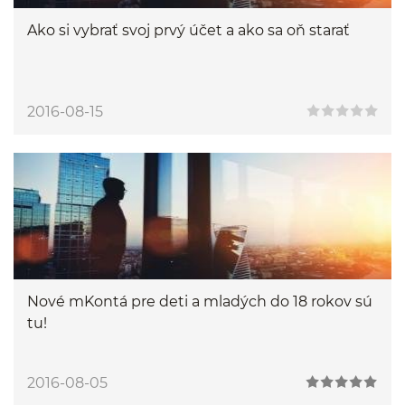
Ako si vybrať svoj prvý účet a ako sa oň starať
2016-08-15
Nové mKontá pre deti a mladých do 18 rokov sú
tu!
2016-08-05