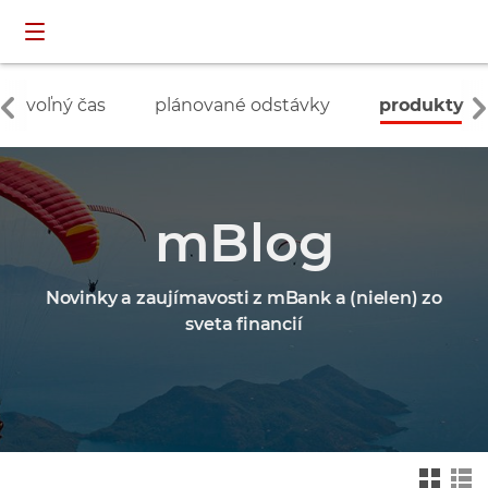
Preskočiť navigáciu a prejsť na obsah
INDIVIDUÁLNI
prihlásenie
ZÁKAZNÍCI
voľný čas
plánované odstávky
produkty
mBlog
Novinky a zaujímavosti z mBank a (nielen) zo
sveta financií
Zmień na widok ka
Zmień na
felkowy
widok drz
ewa