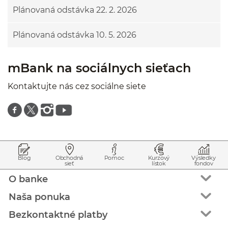
Plánovaná odstávka 22. 2. 2026
Plánovaná odstávka 10. 5. 2026
mBank na sociálnych sieťach
Kontaktujte nás cez sociálne siete
Znajdź nas na facebooku
Znajdź nas na twitterze
Znajdź nas na instagramie
Znajdź nas na youtube
Prejsť na začiatok stránky
Preskočiť na začiatok obsahu
Blog
Obchodná
Pomoc
Kurzový
Výsledky
sieť
lístok
fondov
O banke
Naša ponuka
Bezkontaktné platby