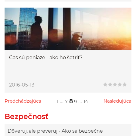
Čas sú peniaze - ako ho šetriť?
2016-05-13
Predchádzajúca
...
8
...
Nasledujúca
1
7
9
14
Przejdź do poprzedniej strony
Przejdź do następnej strony
Przejdź do strony 1
Przejdź do strony 7
Przejdź do strony 9
Przejdź do strony 14
Bezpečnosť
Dôveruj, ale preveruj - Ako sa bezpečne