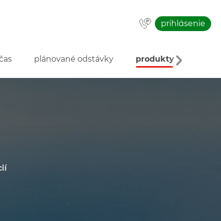
prihlásenie
čas
plánované odstávky
produkty
o inve
ií