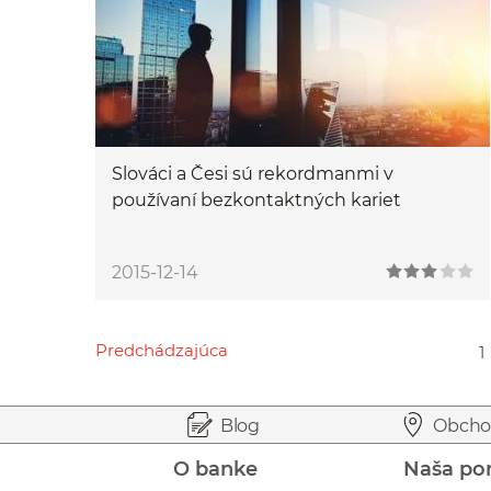
Slováci a Česi sú rekordmanmi v
používaní bezkontaktných kariet
2015-12-14
Predchádzajúca
1
Przejdź do poprzedniej strony
Przejdź do strony 1
Przejdź do strony 8
Przejdź do strony 10
Przejdź do strony 14
Prejsť na začiatok stránky
Preskočiť na začiatok obsahu
Blog
Obcho
O banke
Naša po