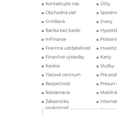
Kontaktujte nás
Účty
Obchodná sieť
Sporeni
O mBank
Úvery
Banka bez bariér
Hypoté
mFinanse
Poisten
Firemná udržateľnosť
Investíc
Finančné výsledky
Karty
Kariéra
Služby
Tlačové centrum
Pre pod
Bezpečnosť
Presun 
Reklamácie
Mobilná
Zákaznícka
Interne
spokojnosť
Špeciál