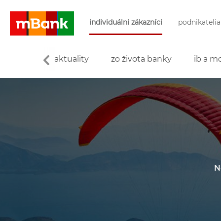
Preskočiť navigáciu a prejsť na obsah
individuálni zákazníci
podnikatelia
mBank
aktuality
zo života banky
ib a mo
N