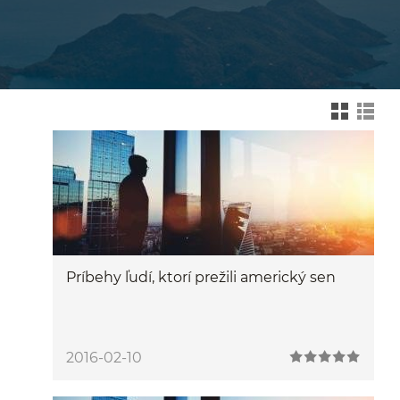
Zmień na widok kafelk
Zmień na wid
Príbehy ľudí, ktorí prežili americký sen
2016-02-10