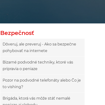
owy
ok drzewa
Bezpečnosť
Dôveruj, ale preveruj - Ako sa bezpečne
pohybovať na internete
Bizarné podvodné techniky, ktoré vás
pripravia o peniaze
Pozor na podvodné telefonáty alebo Čo je
to vishing?
Brigáda, ktorá vás môže stáť nemalé
peniaze aj slobodu