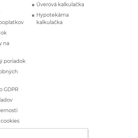
Úverová kalkulačka
y
Hypotekárna
poplatkov
kalkulačka
tok
 na
ý poriadok
sobných
 o GDPR
ladov
vernosti
 cookies
ľské