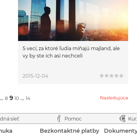
5 vecí, za ktoré ľudia míňajú majland, ale
vy by ste ich asi nechceli
2015-12-04
...
9
...
Nasledujúca
8
10
14
Przejdź do następnej strony
dná sieť
Pomoc
Kur
nuka
Bezkontaktné platby
Dokument