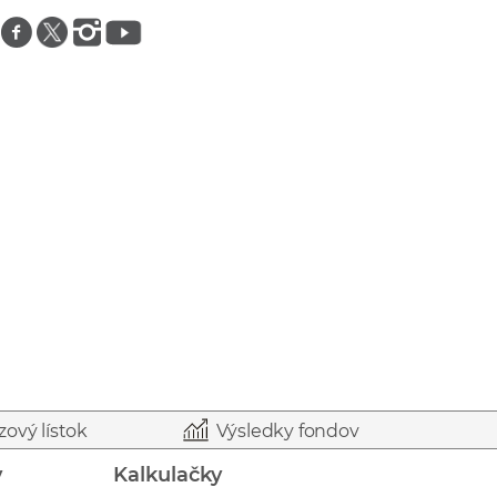
Znajdź nas na facebooku
Znajdź nas na twitterze
Znajdź nas na instagramie
Znajdź nas na youtube
zový lístok
Výsledky fondov
y
Kalkulačky