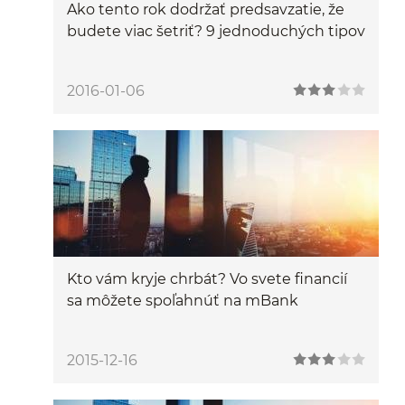
Ako tento rok dodržať predsavzatie, že
budete viac šetriť? 9 jednoduchých tipov
2016-01-06
Kto vám kryje chrbát? Vo svete financií
sa môžete spoľahnúť na mBank
2015-12-16