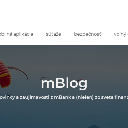
bilná aplikácia
súťaže
bezpečnosť
voľný 
mBlog
ovinky a zaujímavosti z mBank a (nielen) zo sveta financ