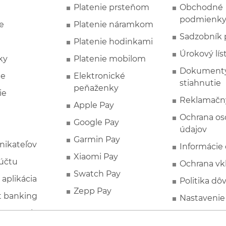
Platenie prsteňom
Obchodné
podmienk
e
Platenie náramkom
Sadzobník 
Platenie hodinkami
Úrokový lís
ky
Platenie mobilom
Dokumenty
ie
Elektronické
stiahnutie
peňaženky
ie
Reklamačn
Apple Pay
Ochrana o
Google Pay
údajov
Garmin Pay
nikateľov
Informácie
Xiaomi Pay
účtu
Ochrana vk
Swatch Pay
 aplikácia
Politika dô
Zepp Pay
t banking
Nastavenie
ne ponuky
Spotrebite