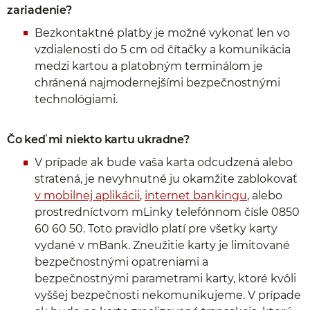
zariadenie?
Bezkontaktné platby je možné vykonať len vo
vzdialenosti do 5 cm od čítačky a komunikácia
medzi kartou a platobným terminálom je
chránená najmodernejšími bezpečnostnými
technológiami.
Čo keď mi niekto kartu ukradne?
V prípade ak bude vaša karta odcudzená alebo
stratená, je nevyhnutné ju okamžite zablokovať
v mobilnej aplikácii
,
internet bankingu
, alebo
prostredníctvom mLinky telefónnom čísle 0850
60 60 50. Toto pravidlo platí pre všetky karty
vydané v mBank. Zneužitie karty je limitované
bezpečnostnými opatreniami a
bezpečnostnými parametrami karty, ktoré kvôli
vyššej bezpečnosti nekomunikujeme. V prípade