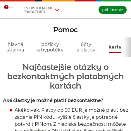
Prejsť na tlačidlo na prihlásenie
Preskočiť navigáciu a prejsť na obsah
3
INDIVIDUÁLNI
prihlásenie
ZÁKAZNÍCI
Pomoc
- karty
hlavná
pôžičky
účty
karty
stránka
a hypotéky
a platby
Najčastejšie otázky o
bezkontaktných platobných
kartách
Aké čiastky je možné platiť bezkontaktne?
Akékoľvek. Platby do 50 EUR je možné platiť bez
zadania PIN kódu, vyššie čiastky je potrebné
potvrdiť PINom. Z hľadiska bezpečnosti môžete