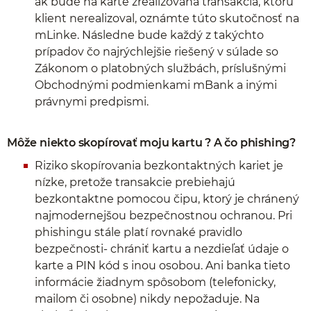
ak bude na karte zrealizovaná transakcia, ktorú
klient nerealizoval, oznámte túto skutočnosť na
mLinke. Následne bude každý z takýchto
prípadov čo najrýchlejšie riešený v súlade so
Zákonom o platobných službách, príslušnými
Obchodnými podmienkami mBank a inými
právnymi predpismi.
Môže niekto skopírovať moju kartu ? A čo phishing?
Riziko skopírovania bezkontaktných kariet je
nízke, pretože transakcie prebiehajú
bezkontaktne pomocou čipu, ktorý je chránený
najmodernejšou bezpečnostnou ochranou. Pri
phishingu stále platí rovnaké pravidlo
bezpečnosti- chrániť kartu a nezdieľať údaje o
karte a PIN kód s inou osobou. Ani banka tieto
informácie žiadnym spôsobom (telefonicky,
mailom či osobne) nikdy nepožaduje. Na