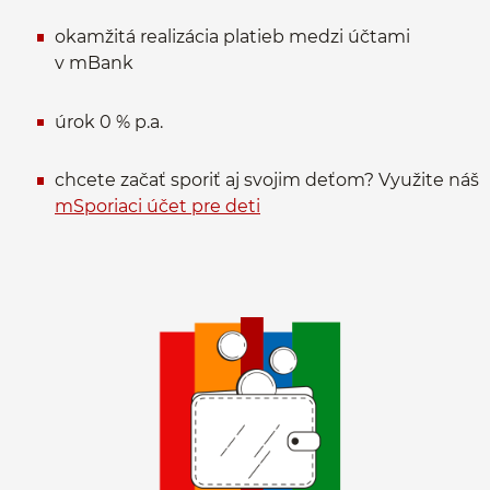
okamžitá realizácia platieb medzi účtami
v mBank
úrok 0 % p.a.
chcete začať sporiť aj svojim deťom? Využite náš
mSporiaci účet pre deti