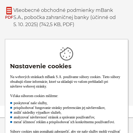
Všeobecné obchodné podmienky mBank
S.A., pobočka zahraničnej banky (účinné od
PDF
5. 10. 2025) (742,5 KB, PDF)
Obchodné podmienky k bežným, sporiacim
a vkladovým účtom a povolenému
PDF
prečerpaniu v mBank (účinné od 1. 6. 2026)
(1,463,9 KB, PDF)
Sadzobník poplatkov mBank (platný od 1. 6.
2026) (1,278,5 KB, PDF)
PDF
Prejsť na začiatok stránky
Preskočiť na začiatok obsahu
Blog
Obchodná
Pomoc
Kurzový
Výsledky
sieť
lístok
fondov