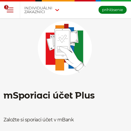
Prejsť na tlačidlo na prihlásenie
Preskočiť navigáciu a prejsť na obsah
3
INDIVIDUÁLNI
prihlásenie
ZÁKAZNÍCI
mSporiaci účet Plus
Založte si sporiaci účet v mBank