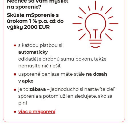
Nechce sa vám myslieť
na sporenie?
Skúste mSporenie s
úrokom 1 % p.a. až do
výšky 2000 EUR
s každou platbou si
automaticky
odkladáte drobnú sumu bokom, takže
nemusíte nič riešiť
usporené peniaze máte stále
na dosah
v apke
je to
zábava
– jednoducho si nastavíte cieľ
sporenia a potom už len sledujete, ako sa
plní
viac o mSporení