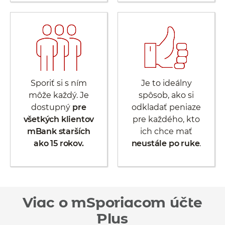
Sporiť si s ním
Je to ideálny
môže každý. Je
spôsob, ako si
dostupný
pre
odkladať peniaze
všetkých klientov
pre každého, kto
mBank starších
ich chce mať
ako 15 rokov.
neustále po ruke
.
Viac o mSporiacom účte
Plus