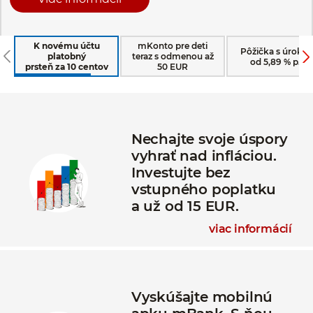
K novému účtu
mKonto pre deti
Pôžička s úroko
platobný
teraz s odmenou až
od 5,89 % p.a.
prsteň za 10 centov
50 EUR
Nechajte svoje úspory
vyhrať nad infláciou.
Investujte bez
vstupného poplatku
a už od 15 EUR.
viac informácií
Vyskúšajte mobilnú