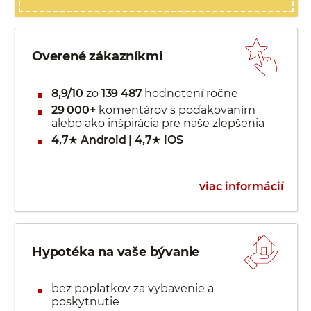
Overené zákazníkmi
8,9/10
zo
139 487
hodnotení ročne
29 000+
komentárov s poďakovaním
alebo ako inšpirácia pre naše zlepšenia
4,7★ Android | 4,7★ iOS
viac informácií
Hypotéka na vaše bývanie
bez poplatkov za vybavenie a
poskytnutie