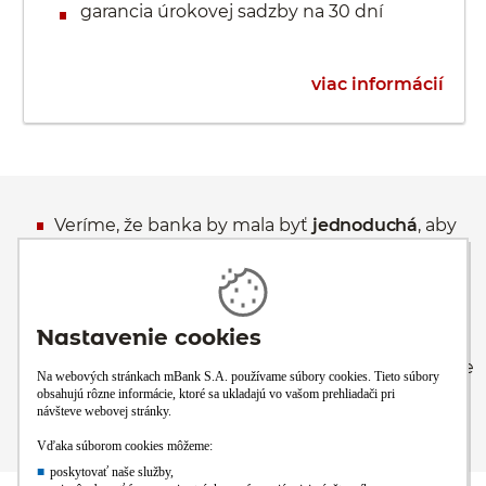
garancia úrokovej sadzby na 30 dní
viac informácií
Veríme, že banka by mala byť
jednoduchá
, aby
ste mali čas na to, čo je pre vás v živote dôležité.
Veríme, že banka by mala byť
praktická
, aby ste
dnes mali po ruke šikovné riešenie toho, čo sa
vám ešte včera mohlo zdať zložité.
Veríme, že banka má byť
tam, kde ste vy
, aby ste
naše služby využívali vždy, keď práve
potrebujete.