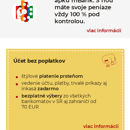
apku mBank. S ňou
máte svoje peniaze
vždy 100 % pod
kontrolou.
viac informácií
Účet bez poplatkov
štýlové
platenie prsteňom
vedenie účtu, platby, trvalé príkazy aj
inkasá
zadarmo
bezplatné výbery
zo všetkých
bankomatov v SR aj zahraničí od
70 EUR
viac informácií