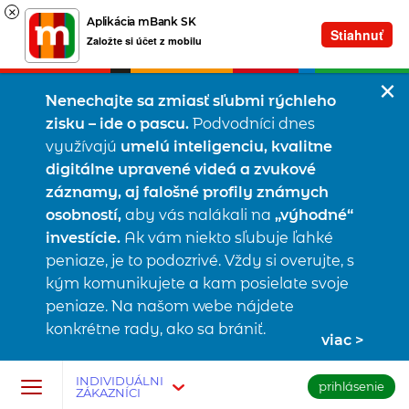
×
Aplikácia mBank SK
Stiahnuť
Založte si účet z mobilu
Nenechajte sa zmiasť sľubmi rýchleho
zisku – ide o pascu.
Podvodníci dnes
využívajú
umelú inteligenciu, kvalitne
digitálne upravené videá a zvukové
záznamy, aj falošné profily známych
osobností,
aby vás nalákali na
„výhodné“
investície.
Ak vám niekto sľubuje ľahké
peniaze, je to podozrivé. Vždy si overujte, s
kým komunikujete a kam posielate svoje
peniaze. Na našom webe nájdete
konkrétne rady, ako sa brániť.
viac
Prejsť na tlačidlo na prihlásenie
Preskočiť navigáciu a prejsť na obsah
INDIVIDUÁLNI
prihlásenie
ZÁKAZNÍCI