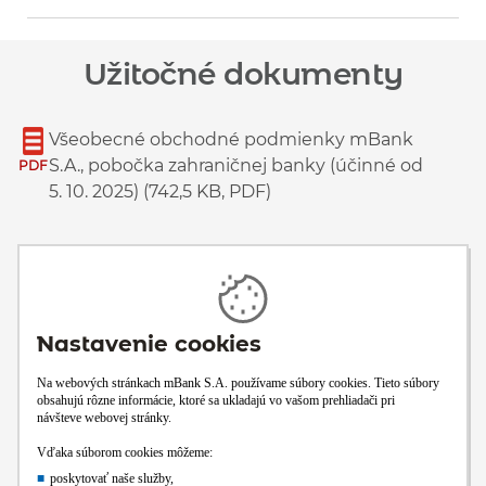
Zobraziť viac informácií
Užitočné dokumenty
Všeobecné obchodné podmienky mBank
S.A., pobočka zahraničnej banky (účinné od
PDF
5. 10. 2025) (742,5 KB, PDF)
Obchodné podmienky k bežným, sporiacim
a vkladovým účtom a povolenému
PDF
prečerpaniu v mBank (účinné od 1. 6. 2026)
(1,463,9 KB, PDF)
Sadzobník poplatkov mBank (platný od 1. 6.
2026) (1,278,5 KB, PDF)
PDF