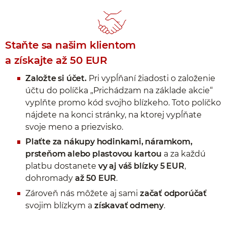
Staňte sa našim klientom
a získajte až 50 EUR
Založte si účet.
Pri vypĺňaní žiadosti o založenie
účtu do políčka „Prichádzam na základe akcie“
vyplňte promo kód svojho blízkeho. Toto políčko
nájdete na konci stránky, na ktorej vypĺňate
svoje meno a priezvisko.
Plaťte za nákupy hodinkami, náramkom,
prsteňom alebo plastovou kartou
a za každú
platbu dostanete
vy aj váš blízky 5 EUR
,
dohromady
až 50 EUR
.
Zároveň nás môžete aj sami
začať odporúčať
svojim blízkym a
získavať odmeny
.