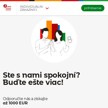
Prejsť na tlačidlo na prihlásenie
Preskočiť navigáciu a prejsť na obsah
3
INDIVIDUÁLNI
prihlásenie
ZÁKAZNÍCI
Ste s nami spokojní?
Buďte ešte viac!
Odporučte nás a získajte
až 1000 EUR