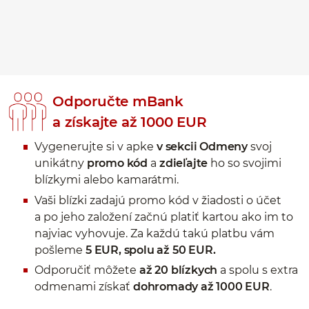
Odporučte mBank
a získajte až 1000 EUR
Vygenerujte si v apke
v sekcii Odmeny
svoj
unikátny
promo kód
a
zdieľajte
ho so svojimi
blízkymi alebo kamarátmi.
Vaši blízki zadajú promo kód v žiadosti o účet
a po jeho založení začnú platiť kartou ako im to
najviac vyhovuje. Za každú takú platbu vám
pošleme
5 EUR, spolu až 50 EUR.
Odporučiť môžete
až 20 blízkych
a spolu s extra
odmenami získať
dohromady až 1000 EUR
.