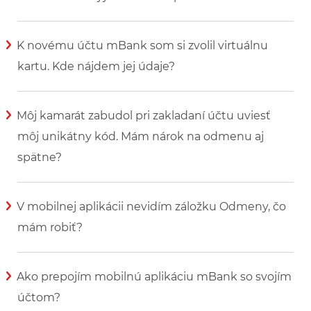
Zobraziť viac informácií
K novému účtu mBank som si zvolil virtuálnu
kartu. Kde nájdem jej údaje?
Zobraziť viac informácií
Môj kamarát zabudol pri zakladaní účtu uviesť
môj unikátny kód. Mám nárok na odmenu aj
spätne?
Zobraziť viac informácií
V mobilnej aplikácii nevidím záložku Odmeny, čo
mám robiť?
Zobraziť viac informácií
Ako prepojím mobilnú aplikáciu mBank so svojím
účtom?