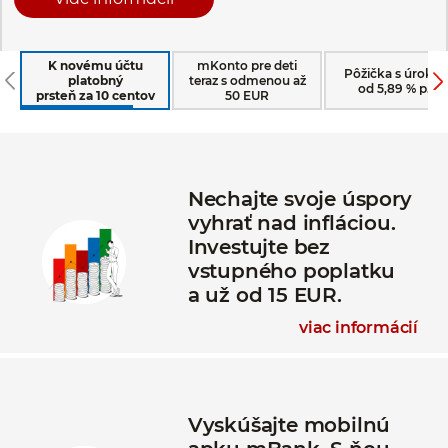
K novému účtu
mKonto pre deti
Pôžička s úroko
platobný
teraz s odmenou až
od 5,89 % p.a.
prsteň za 10 centov
50 EUR
Nechajte svoje úspory
vyhrať nad infláciou.
Investujte bez
vstupného poplatku
a už od 15 EUR.
viac informácií
Vyskúšajte mobilnú