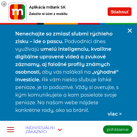
×
Aplikácia mBank SK
Stiahnuť
Založte si účet z mobilu
Nenechajte sa zmiasť sľubmi rýchleho
zisku – ide o pascu.
Podvodníci dnes
využívajú
umelú inteligenciu, kvalitne
digitálne upravené videá a zvukové
záznamy, aj falošné profily známych
osobností,
aby vás nalákali na
„výhodné“
investície.
Ak vám niekto sľubuje ľahké
peniaze, je to podozrivé. Vždy si overujte, s
kým komunikujete a kam posielate svoje
peniaze. Na našom webe nájdete
konkrétne rady, ako sa brániť.
viac
Prejsť na tlačidlo na prihlásenie
Preskočiť navigáciu a prejsť na obsah
INDIVIDUÁLNI
prihlásenie
ZÁKAZNÍCI