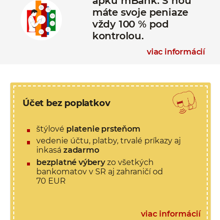
apku mBank. S ňou
máte svoje peniaze
vždy 100 % pod
kontrolou.
viac informácií
Účet bez poplatkov
štýlové
platenie prsteňom
vedenie účtu, platby, trvalé príkazy aj
inkasá
zadarmo
bezplatné výbery
zo všetkých
bankomatov v SR aj zahraničí od
70 EUR
viac informácií