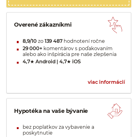
Overené zákazníkmi
8,9/10
zo
139 487
hodnotení ročne
29 000+
komentárov s poďakovaním
alebo ako inšpirácia pre naše zlepšenia
4,7★ Android | 4,7★ iOS
viac informácií
Hypotéka na vaše bývanie
bez poplatkov za vybavenie a
poskytnutie