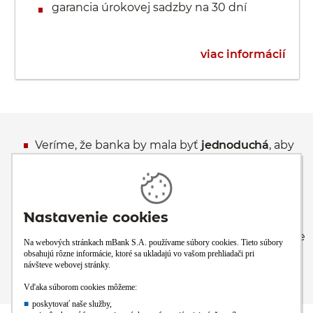
garancia úrokovej sadzby na 30 dní
viac informácií
Veríme, že banka by mala byť
jednoduchá
, aby
ste mali čas na to, čo je pre vás v živote dôležité.
Veríme, že banka by mala byť
praktická
, aby ste
dnes mali po ruke šikovné riešenie toho, čo sa
vám ešte včera mohlo zdať zložité.
Veríme, že banka má byť
tam, kde ste vy
, aby ste
naše služby využívali vždy, keď práve
potrebujete.