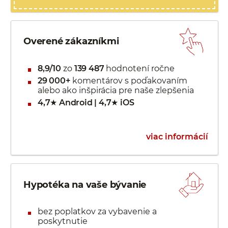
Overené zákazníkmi
8,9/10
zo
139 487
hodnotení ročne
29 000+
komentárov s poďakovaním
alebo ako inšpirácia pre naše zlepšenia
4,7★ Android | 4,7★ iOS
viac informácií
Hypotéka na vaše bývanie
bez poplatkov za vybavenie a
poskytnutie