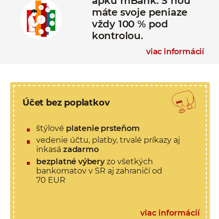
apku mBank. S ňou
máte svoje peniaze
vždy 100 % pod
kontrolou.
viac informácií
Účet bez poplatkov
štýlové
platenie prsteňom
vedenie účtu, platby, trvalé príkazy aj
inkasá
zadarmo
bezplatné výbery
zo všetkých
bankomatov v SR aj zahraničí od
70 EUR
viac informácií