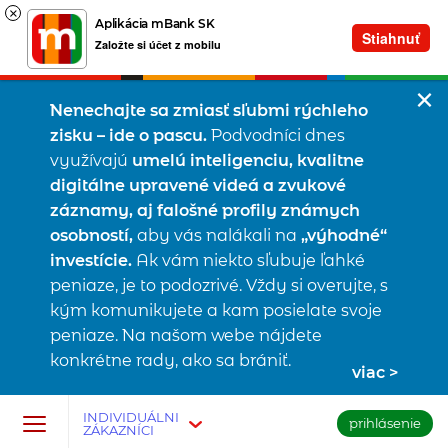
×
Aplikácia mBank SK
Stiahnuť
Založte si účet z mobilu
Nenechajte sa zmiasť sľubmi rýchleho
zisku – ide o pascu.
Podvodníci dnes
využívajú
umelú inteligenciu, kvalitne
digitálne upravené videá a zvukové
záznamy, aj falošné profily známych
osobností,
aby vás nalákali na
„výhodné“
investície.
Ak vám niekto sľubuje ľahké
peniaze, je to podozrivé. Vždy si overujte, s
kým komunikujete a kam posielate svoje
peniaze. Na našom webe nájdete
konkrétne rady, ako sa brániť.
viac
Prejsť na tlačidlo na prihlásenie
Preskočiť navigáciu a prejsť na obsah
INDIVIDUÁLNI
prihlásenie
ZÁKAZNÍCI