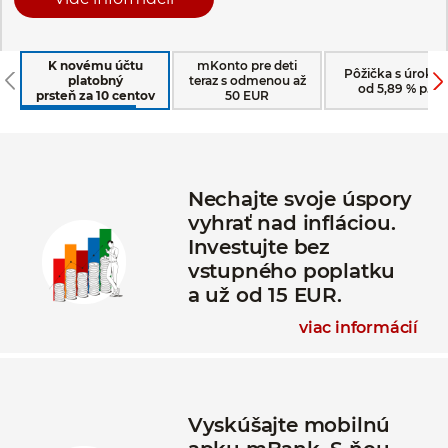
K novému účtu
mKonto pre deti
Pôžička s úroko
platobný
teraz s odmenou až
od 5,89 % p.a.
prsteň za 10 centov
50 EUR
Nechajte svoje úspory
vyhrať nad infláciou.
Investujte bez
vstupného poplatku
a už od 15 EUR.
viac informácií
Vyskúšajte mobilnú