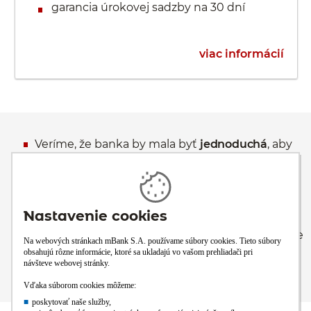
garancia úrokovej sadzby na 30 dní
viac informácií
Veríme, že banka by mala byť
jednoduchá
, aby
ste mali čas na to, čo je pre vás v živote dôležité.
Veríme, že banka by mala byť
praktická
, aby ste
dnes mali po ruke šikovné riešenie toho, čo sa
vám ešte včera mohlo zdať zložité.
Veríme, že banka má byť
tam, kde ste vy
, aby ste
naše služby využívali vždy, keď práve
potrebujete.