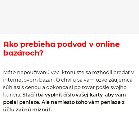
Ako prebieha podvod v online
bazároch?
Máte nepoužívanú vec, ktorú ste sa rozhodli predať v
internetovom bazári. O chvíľu sa vám ozve záujemca,
súhlasí s cenou a dokonca si po tovar pošle svojho
kuriéra.
Stačí iba vyplniť číslo vašej karty, aby vám
poslal peniaze. Ale namiesto toho vám peniaze z
účtu začnú miznúť.