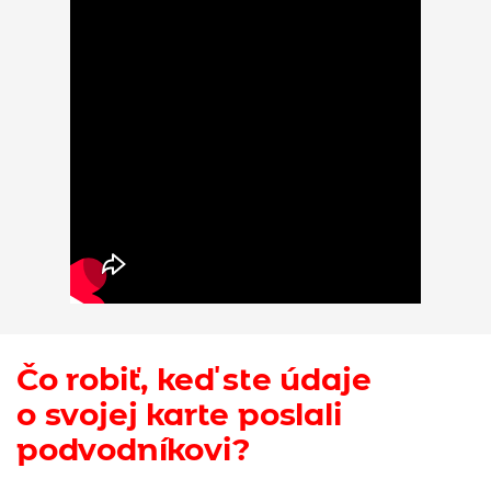
Čo robiť, keď ste údaje
o svojej karte poslali
podvodníkovi?