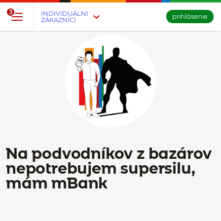
Prejsť na tlačidlo na prihlásenie
Preskočiť navigáciu a prejsť na obsah
3
INDIVIDUÁLNI
prihlásenie
ZÁKAZNÍCI
Na podvodníkov z bazárov
nepotrebujem supersilu,
mám mBank