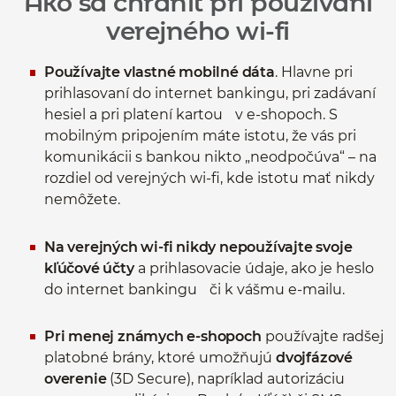
Ako sa chrániť pri používaní
verejného wi-fi
Používajte vlastné mobilné dáta
. Hlavne pri
prihlasovaní do internet bankingu, pri zadávaní
hesiel a pri platení kartou v e-shopoch. S
mobilným pripojením máte istotu, že vás pri
komunikácii s bankou nikto „neodpočúva“ – na
rozdiel od verejných wi-fi, kde istotu mať nikdy
nemôžete.
Na verejných wi-fi nikdy nepoužívajte svoje
kľúčové účty
a prihlasovacie údaje, ako je heslo
do internet bankingu či k vášmu e-mailu.
Pri menej známych e-shopoch
používajte radšej
platobné brány, ktoré umožňujú
dvojfázové
overenie
(3D Secure), napríklad autorizáciu