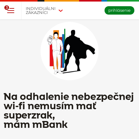
Prejsť na tlačidlo na prihlásenie
Preskočiť navigáciu a prejsť na obsah
3
INDIVIDUÁLNI
prihlásenie
ZÁKAZNÍCI
Na odhalenie nebezpečnej
wi-fi nemusím mať
superzrak,
mám mBank