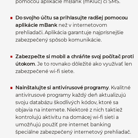
pomocou aplikácie mBank (mKľúč) či SMS.
Do svojho účtu sa prihlasujte radšej pomocou
aplikácie mBank
než v internetovom
prehliadači. Aplikácia garantuje najprísnejšie
zabezpečený spôsob komunikácie.
Zabezpečte si mobil a chráňte svoj počítač proti
útokom
. Je to rovnako dôležité ako využívať len
zabezpečené wi-fi siete.
Nainštalujte si antivírusové programy
. Kvalitné
antivírusové programy každý deň aktualizujú
svoju databázu škodlivých kódov, ktoré sa
objavia na internete. Niektoré z nich taktiež
kontrolujú aktivitu na domácej wi-fi sieti a
umožňujú použiť pre internet banking
špeciálne zabezpečený internetový prehliadač.