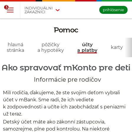
Prejsť na tlačidlo na prihlásenie
Preskočiť navigáciu a prejsť na obsah
3
INDIVIDUÁLNI
prihlásenie
ZÁKAZNÍCI
Pomoc
- účty
a platby
hlavná
pôžičky
účty
karty
stránka
a hypotéky
a platby
Ako spravovať mKonto pre deti
Informácie pre rodičov
Milí rodičia, ďakujeme, že ste svojim deťom vybrali
účet v mBank. Sme radi, že ich vediete
k zodpovednosti a učíte ich zaobchádzať s peniazmi
už teraz.
Detský účet máte ako zákonní zástupcovia,
samozrejme, plne pod kontrolou. Na niektoré