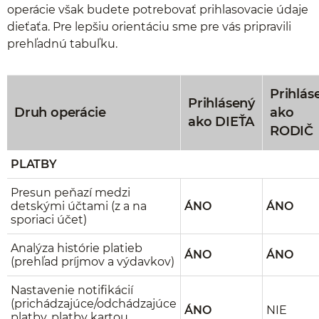
operácie však budete potrebovať prihlasovacie údaje
dieťaťa. Pre lepšiu orientáciu sme pre vás pripravili
prehľadnú tabuľku.
Prihlás
Prihlásený
Druh operácie
ako
ako DIEŤA
RODIČ
PLATBY
Presun peňazí medzi
detskými účtami (z a na
ÁNO
ÁNO
sporiaci účet)
Analýza histórie platieb
ÁNO
ÁNO
(prehľad príjmov a výdavkov)
Nastavenie notifikácií
(prichádzajúce/odchádzajúce
ÁNO
NIE
platby, platby kartou,