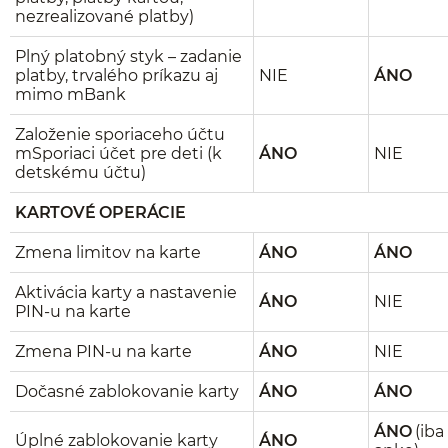
nezrealizované platby)
Plný platobný styk – zadanie
platby, trvalého príkazu aj
NIE
ÁNO
mimo mBank
Založenie sporiaceho účtu
mSporiaci účet pre deti (k
ÁNO
NIE
detskému účtu)
KARTOVÉ OPERÁCIE
Zmena limitov na karte
ÁNO
ÁNO
Aktivácia karty a nastavenie
ÁNO
NIE
PIN-u na karte
Zmena PIN-u na karte
ÁNO
NIE
Dočasné zablokovanie karty
ÁNO
ÁNO
ÁNO
(iba
Úplné zablokovanie karty
ÁNO