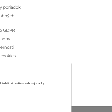
ý poriadok
sobných
 o GDPR
ladov
vernosti
 cookies
ľské
ké konanie
RS