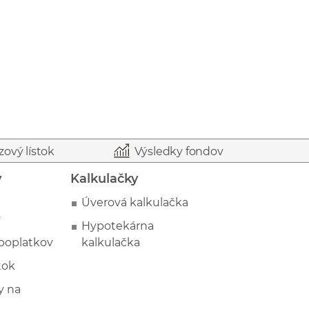
zový lístok
Výsledky fondov
y
Kalkulačky
Úverová kalkulačka
y
Hypotekárna
poplatkov
kalkulačka
tok
 na