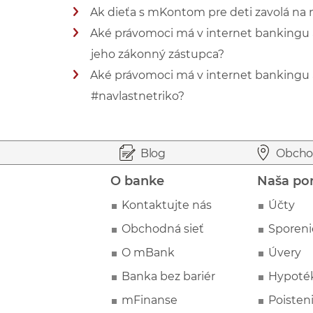
Ak dieťa s mKontom pre deti zavolá na
Zobraziť viac informácií
Aké právomoci má v internet bankingu a 
Zobraziť viac informácií
jeho zákonný zástupca?
Aké právomoci má v internet bankingu a
Zobraziť viac informácií
#navlastnetriko?
Zobraziť viac informácií
Prejsť na začiatok stránky
Preskočiť na začiatok obsahu
Blog
Obcho
O banke
Naša po
Kontaktujte nás
Účty
Obchodná sieť
Sporeni
O mBank
Úvery
Banka bez bariér
Hypoté
mFinanse
Poisten