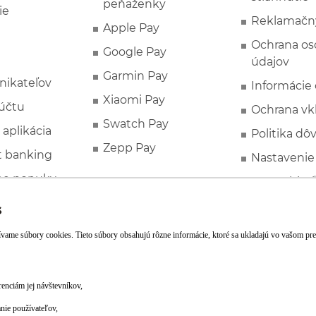
peňaženky
ie
Reklamačn
Apple Pay
Ochrana o
Google Pay
údajov
Garmin Pay
nikateľov
Informácie
Xiaomi Pay
účtu
Ochrana vk
Swatch Pay
 aplikácia
Politika dô
Zepp Pay
t banking
Nastavenie
ne ponuky
Spotrebite
rozhodcovs
FATCA a C
Založte si účet pohodlne z mobilu