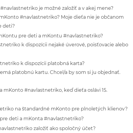
navlastnetriko je možné založiť a v akej mene?
mKonto #navlastnetriko? Moje dieťa nie je občanom
 deti?
 mKontu pre deti a mKontu #navlastnetriko?
etriko k dispozícii nejaké úverové, poisťovacie alebo
etriko k dispozícii platobná karta?
emá platobnú kartu. Chcel/a by som si ju objednať.
mKonto #navlastnetriko, keď dieťa oslávi 15.
triko na štandardné mKonto pre plnoletých klienov?
re deti a mKonta #navlastnetriko?
lastnetriko založiť ako spoločný účet?