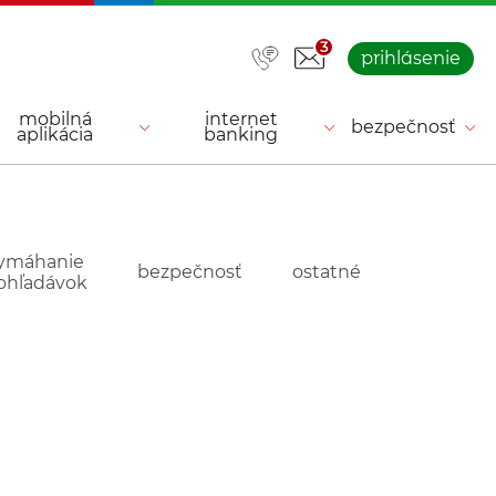
3
prihlásenie
mobilná
internet
bezpečnosť
aplikácia
banking
ymáhanie
bezpečnosť
ostatné
ohľadávok