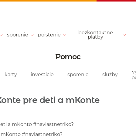
bezkontaktné
sporenie
poistenie
platby
Pomoc
v
karty
investície
sporenie
služby
p
Konte pre deti a mKonte
eti a mKonto #navlastnetriko?
a mKonto #navlastnetriko?