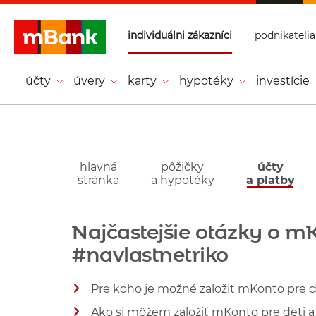
Prejsť na tlačidlo na prihlásenie
Preskočiť navigáciu a prejsť na obsah
individuálni zákazníci
podnikatelia
mBank - Individ
uálni zákazníci -
účty
úvery
karty
hypotéky
investície
Hlavná stránka
- účty
a platby
hlavná
pôžičky
účty
stránka
a hypotéky
a platby
Najčastejšie otázky o m
#navlastnetriko
Pre koho je možné založiť mKonto pre d
Ako si môžem založiť mKonto pre deti 
Zobraziť viac informácií