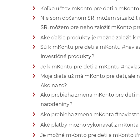
Koľko účtov mKonto pre deti a mKonto #
Zobraziť viac informácií
Nie som občanom SR, môžem si založiť 
Zobraziť viac informácií
SR, môžem pre neho založiť mKonto pre
Aké ďalšie produkty je možné založiť k
Zobraziť viac informácií
Sú k mKontu pre deti a mKontu #navlastn
Zobraziť viac informácií
investičné produkty?
Je k mKontu pre deti a mKontu #navlastn
Zobraziť viac informácií
Moje dieťa už má mKonto pre deti, ale n
Zobraziť viac informácií
Ako na to?
Ako prebieha zmena mKonto pre deti na 
Zobraziť viac informácií
narodeniny?
Ako prebieha zmena mKonta #navlastne
Zobraziť viac informácií
Aké platby možno vykonávať z mKonta p
Zobraziť viac informácií
Je možné mKonto pre deti a mKonto #nav
Zobraziť viac informácií