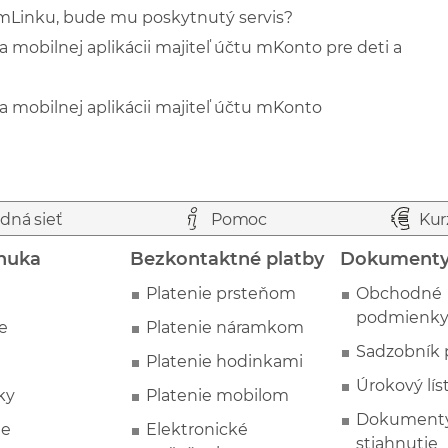
 mLinku, bude mu poskytnutý servis?
mobilnej aplikácii majiteľ účtu mKonto pre deti a
 mobilnej aplikácii majiteľ účtu mKonto
dná sieť
Pomoc
Kur
nuka
Bezkontaktné platby
Dokument
Platenie prsteňom
Obchodné
podmienk
e
Platenie náramkom
Sadzobník 
Platenie hodinkami
Úrokový lís
ky
Platenie mobilom
Dokumenty
ie
Elektronické
stiahnutie