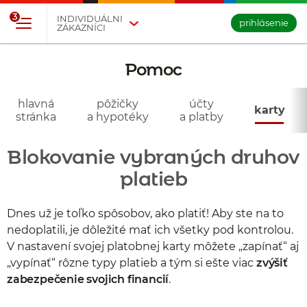
Prejsť na tlačidlo na prihlásenie
Preskočiť navigáciu a prejsť na obsah
3
INDIVIDUÁLNI
prihlásenie
ZÁKAZNÍCI
Pomoc
- karty
hlavná
pôžičky
účty
karty
stránka
a hypotéky
a platby
Blokovanie vybraných druhov
platieb
Dnes už je toľko spôsobov, ako platiť! Aby ste na to
nedoplatili, je dôležité mať ich všetky pod kontrolou.
V nastavení svojej platobnej karty môžete „zapínať“ aj
„vypínať“ rôzne typy platieb a tým si ešte viac
zvýšiť
zabezpečenie svojich financií
.