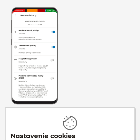
3. Pri každom type
platby nájdete
tlačidlo, s ktorým
môžete príslušnú