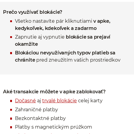
Prečo využívať blokácie?
Všetko nastavíte pár kliknutiami
v apke,
kedykoľvek, kdekoľvek a zadarmo
Zapnutie aj vypnutie
blokácie sa prejaví
okamžite
Blokáciou nevyužívaných typov platieb sa
chránite
pred zneužitím vašich prostriedkov
Aké transakcie môžete v apke zablokovať?
Dočasné
aj
trvalé blokácie
celej karty
Zahraničné platby
Bezkontaktné platby
Platby s magnetickým prúžkom