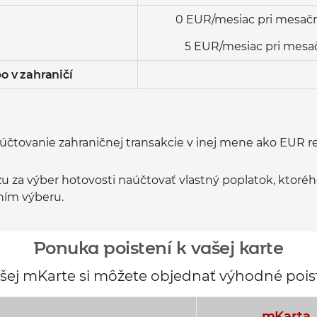
0 EUR/mesiac pri mesač
5 EUR/mesiac pri mes
o v zahraničí
zúčtovanie zahraničnej transakcie v inej mene ako EUR r
 za výber hotovosti naúčtovať vlastný poplatok, ktoréh
ním výberu.
Ponuka poistení k vašej karte
šej mKarte si môžete objednať výhodné pois
mKarta