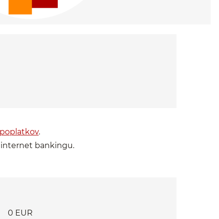
poplatkov
.
 internet bankingu.
0 EUR