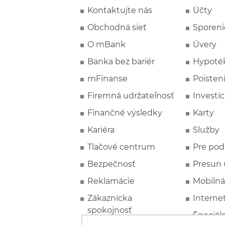
Kontaktujte nás
Účty
Obchodná sieť
Sporeni
O mBank
Úvery
Banka bez bariér
Hypoté
mFinanse
Poisten
Firemná udržateľnosť
Investíc
Finančné výsledky
Karty
Kariéra
Služby
Tlačové centrum
Pre pod
Bezpečnosť
Presun 
Reklamácie
Mobilná
Zákaznícka
Interne
spokojnosť
Špeciál