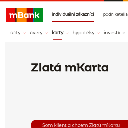
Prejsť na tlačidlo na prihlásenie
Preskočiť navigáciu a prejsť na obsah
individuálni zákazníci
podnikatelia
mBank - Individ
uálni zákazníci -
účty
úvery
karty
hypotéky
investície
Hlavná stránka
Zlatá mKarta
Som klient a chcem Zlatú mKartu