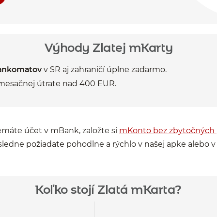
Výhody Zlatej mKarty
bankomatov
v SR aj zahraničí úplne zadarmo.
mesačnej útrate nad 400 EUR.
emáte účet v mBank, založte si
mKonto bez zbytočných 
ledne požiadate pohodlne a rýchlo v našej apke alebo v
Koľko stojí Zlatá mKarta?