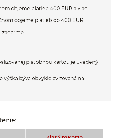
nom objeme platieb 400 EUR a viac
ačnom objeme platieb do 400 EUR
zadarmo
ealizovanej platobnou kartou je uvedený
o výška býva obvykle avizovaná na
tenie:
Zlatá mKarta