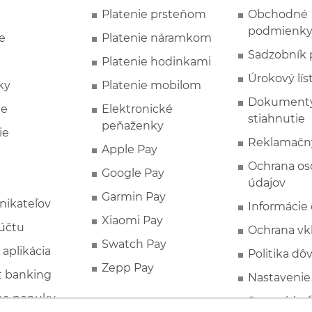
Platenie prsteňom
Obchodné
podmienk
e
Platenie náramkom
Sadzobník 
Platenie hodinkami
Úrokový lís
ky
Platenie mobilom
Dokumenty
ie
Elektronické
stiahnutie
peňaženky
ie
Reklamačn
Apple Pay
Ochrana o
Google Pay
údajov
Garmin Pay
nikateľov
Informácie
Xiaomi Pay
účtu
Ochrana vk
Swatch Pay
 aplikácia
Politika dô
Zepp Pay
t banking
Nastavenie
ne ponuky
Spotrebite