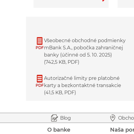
Všeobecné obchodné podmienky
mBank S.A., pobočka zahraničnej
PDF
banky (účinné od 5. 10. 2025)
(742,5 KB, PDF)
Autorizačné limity pre platobné
karty a bezkontaktné transakcie
PDF
(41,5 KB, PDF)
Prejsť na začiatok stránky
Preskočiť na začiatok obsahu
Blog
Obcho
O banke
Naša po