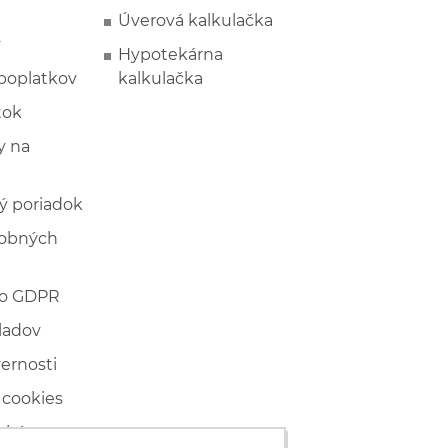
Úverová kalkulačka
y
Hypotekárna
poplatkov
kalkulačka
tok
 na
ý poriadok
sobných
 o GDPR
ladov
vernosti
 cookies
ľské