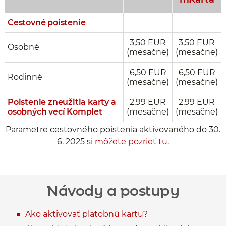
Cestovné poistenie
3,50 EUR
3,50 EUR
Osobné
(mesačne)
(mesačne)
6,50 EUR
6,50 EUR
Rodinné
(mesačne)
(mesačne)
Poistenie zneužitia karty
a
2,99 EUR
2,99 EUR
osobných vecí Komplet
(mesačne)
(mesačne)
Parametre cestovného poistenia aktivovaného do 30.
6. 2025 si
môžete pozrieť tu
.
Návody a postupy
Ako aktivovať platobnú kartu?