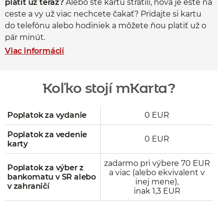
platiť už teraz?
Alebo ste kartu stratili, nová je ešte na
ceste a vy už viac nechcete čakať? Pridajte si kartu
do telefónu alebo hodiniek a môžete ňou platiť už o
pár minút.
Viac informácií
Koľko stojí mKarta?
Poplatok za vydanie
0 EUR
Poplatok za vedenie
0 EUR
karty
zadarmo pri výbere 70 EUR
Poplatok za výber z
a viac (alebo ekvivalent v
bankomatu v SR alebo
inej mene),
v zahraničí
inak 1,3 EUR