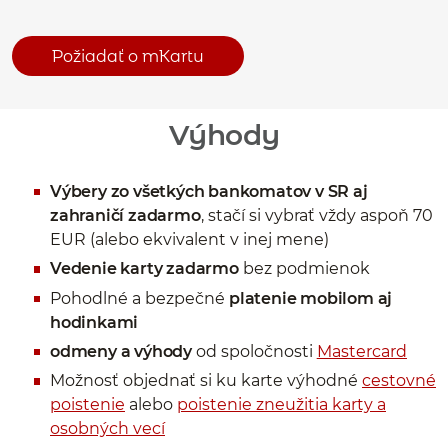
Požiadať o mKartu
Výhody
Výbery zo všetkých bankomatov v SR aj
zahraničí zadarmo
, stačí si vybrať vždy aspoň 70
EUR (alebo ekvivalent v inej mene)
Vedenie karty zadarmo
bez podmienok
Pohodlné a bezpečné
platenie mobilom aj
hodinkami
odmeny a výhody
od spoločnosti
Mastercard
Možnosť objednať si ku karte výhodné
cestovné
poistenie
alebo
poistenie zneužitia karty a
osobných vecí