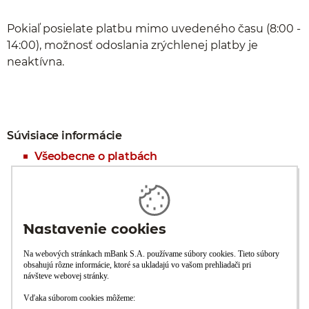
Pokiaľ posielate platbu mimo uvedeného času (8:00 -
14:00), možnosť odoslania zrýchlenej platby je
neaktívna.
Súvisiace informácie
Všeobecne o platbách
Lehoty na vykonanie platby
Trvalá platba
Inkaso
SWIFT platba do celého sveta
Košík platieb
Zoznam konštantných symbolov
Číslo účtu