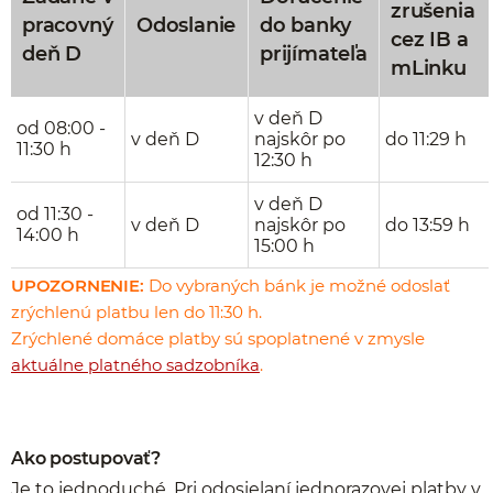
zrušenia
pracovný
Odoslanie
do banky
cez IB a
deň D
prijímateľa
mLinku
v deň D
od 08:00 -
v deň D
najskôr po
do 11:29 h
11:30 h
12:30 h
v deň D
od 11:30 -
v deň D
najskôr po
do 13:59 h
14:00 h
15:00 h
UPOZORNENIE:
Do vybraných bánk je možné odoslať
zrýchlenú platbu len do 11:30 h.
Zrýchlené domáce platby sú spoplatnené v zmysle
aktuálne platného sadzobníka
.
Ako postupovať?
Je to jednoduché. Pri odosielaní jednorazovej platby v