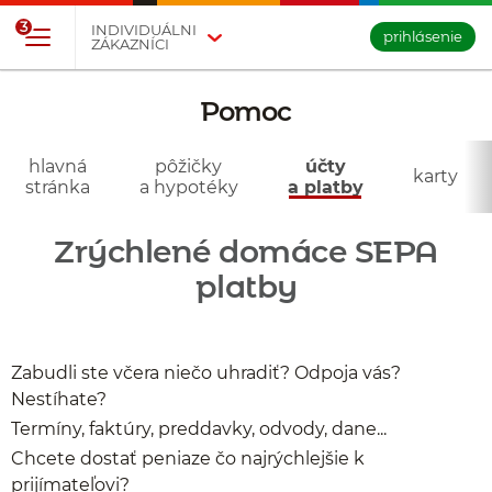
Prejsť na tlačidlo na prihlásenie
Preskočiť navigáciu a prejsť na obsah
3
INDIVIDUÁLNI
prihlásenie
ZÁKAZNÍCI
Pomoc
- účty
a platby
hlavná
pôžičky
účty
karty
stránka
a hypotéky
a platby
Zrýchlené domáce SEPA
platby
Zabudli ste včera niečo uhradiť? Odpoja vás?
Nestíhate?
Termíny, faktúry, preddavky, odvody, dane...
Chcete dostať peniaze čo najrýchlejšie k
prijímateľovi?